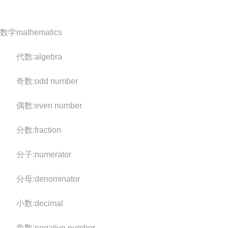
数学mathematics
代数:algebra
奇数:odd number
偶数:even number
分数:fraction
分子:numerator
分母:denominator
小数:decimal
负数:negative number