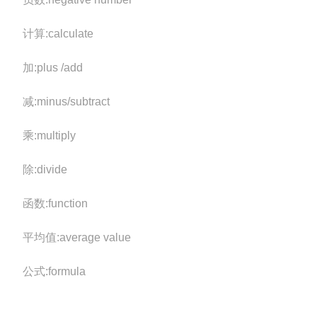
计算:calculate
加:plus /add
减:minus/subtract
乘:multiply
除:divide
函数:function
平均值:average value
公式:formula